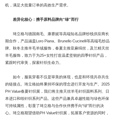
机，满足大批量订单的高效生产需求。
差异化核心：携手原料品牌向“绿”而行
琦立格与德国南毛、康赛妮等高端知名品牌纱线供应商长
期合作，产品涵盖Loro Piana、Brunello Cucinelli等高端毛纱品
牌。秋冬主推羊毛羊绒服饰，春夏主推亚麻绢丝，及兰精天丝
羊毛服饰，致力于为25+女性打造温柔坚韧的四季针织产品，
紧跟时代审美，探索针织生命力。
如今，服装穿着不仅是审美的体现，也是和环境共存共生
的链接点。琦立格始终秉持环保的理念进行开发与生产。2025
PH Value春夏针织展，我们将主推天丝羊毛针织面料系列、日
本进口和纸针织系列产品。这些产品兼具卓越性能与绿色环保
可持续属性，彰显了琦立格与合作伙伴携手向“绿”而行的决
心。琦立格期望借助PH Value针织展，拓展客户资源的同时，