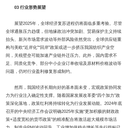
03 行业形势展望
展望2025年，全球经济复苏进程仍将面临多重考验。尽管
全球通胀压力趋缓，但地缘政治冲突加剧、贸易保护主义持续
抬头、新兴市场需求波动等外部风险依然突出，全球供应链重
构与美欧“近岸化”“回岸”政策或进一步挤压我国纺织产业空
间，关税壁垒可能加速产业链外迁压力。此外，国内需求不
足、同质化竞争、部分中小企业订单收缩及原材料价格波动等
问题，仍对行业盈利修复形成制约。
然而，我国经济长期向好的基本面未变，宏观政策协同发
力为行业注入确定性支撑。随着国家发展改革委“四个加力”政
策深化落地，政策红利将持续转化为行业发展动能。2024年底
召开的中央经济工作会议明确2025年实施“更加积极的财政政
策+适度宽松的货币政策”的精准配合将激活超大规模市场活
力，制造业PMI波动回升、工业增加值稳步增长等先行指标已